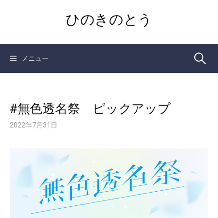
コ
ひのきのとう
ン
テ
ン
ツ
検
メニュー
へ
ス
索:
キ
ッ
#無色透名祭 ピックアップ
プ
2022年7月31日