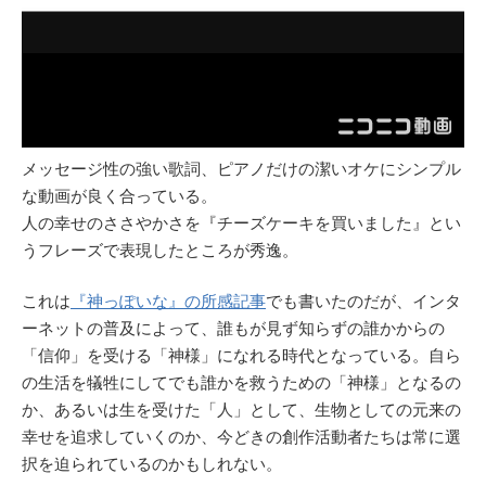
メッセージ性の強い歌詞、ピアノだけの潔いオケにシンプル
な動画が良く合っている。
人の幸せのささやかさを『チーズケーキを買いました』とい
うフレーズで表現したところが秀逸。
これは
『神っぽいな』の所感記事
でも書いたのだが、インタ
ーネットの普及によって、誰もが見ず知らずの誰かからの
「信仰」を受ける「神様」になれる時代となっている。自ら
の生活を犠牲にしてでも誰かを救うための「神様」となるの
か、あるいは生を受けた「人」として、生物としての元来の
幸せを追求していくのか、今どきの創作活動者たちは常に選
択を迫られているのかもしれない。