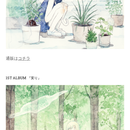
通販は
コチラ
1ST ALBUM 『実り』