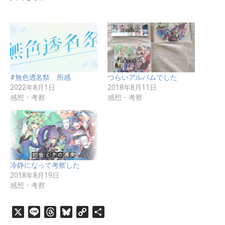
#無色透名祭 所感
つらいアルバムでした
2022年8月1日
2018年8月11日
感想・考察
感想・考察
冷静になって考察した
2018年8月19日
感想・考察
X
L
T
B
C
共
i
h
l
o
有