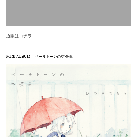
通販は
コチラ
MINI ALBUM 『ペールトーンの空模様』