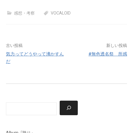
n
r
u
p
感想・考察
e
e
e
VOCALOID
y
a
s
L
d
k
i
s
y
n
k
投
古い投稿
新しい投稿
気力ってどうやって沸かすん
#無色透名祭 所感
稿
だ
ナ
ビ
ゲ
ー
検
シ
索
ョ
ン
Album『陰り』