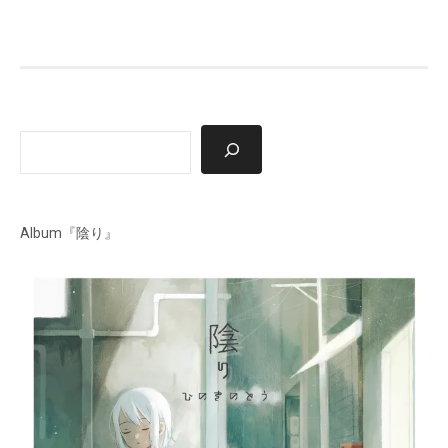
ナ
ビ
ゲ
ー
検
シ
索
ョ
ン
Album『陰り』