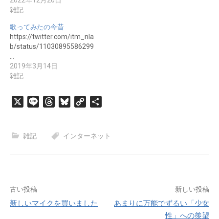
2022年12月20日
雑記
歌ってみたの今昔
https://twitter.com/itm_nla
b/status/11030895586299
…
2019年3月14日
雑記
X
L
T
B
C
共
i
h
l
o
有
n
r
u
p
雑記
e
e
インターネット
e
y
a
s
L
d
k
i
s
y
n
k
投
古い投稿
新しい投稿
新しいマイクを買いました
あまりに万能でずるい「少女
稿
性」への羨望