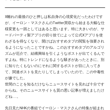
X離れの最後のひと押しは私自身の心境変化だったわけです
が、イーロン・マスクさんのTwitter買収から始まる大幅な仕
様変更も一因としてはあると思います。特に大きいのが、サ
ードパーティ製アプリの切り捨てによって公式Xアプリを使
わざるを得なくなり、開けばおすすめタブの閲覧を強要され
るようになったことですかね。このおすすめタブのアルゴリ
ズムが厄介で、結構興味を引くようなポストが出てくるんで
すよね。特にトレンドになるような騒ぎがあったときに、別
に知りたくもないのにそれに関するポストが目に入ってき
て、関連ポストを見たりしてしまっていたので。この中毒性
が嫌でした。
世間のことを知るだけならニュースサイトを見れば十分です
からね。そのニュースサイトも質の悪い記事が増えましたけ
どね……。
先日見たNHKの番組でイーロン・マスクさんの特集が組まれ