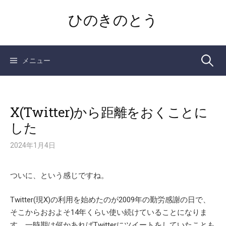
コ
ひのきのとう
ン
テ
ン
ツ
検
メニュー
へ
ス
索:
キ
ッ
X(Twitter)から距離をおくことに
プ
した
2024年1月4日
ついに、という感じですね。
Twitter(現X)の利用を始めたのが2009年の勤労感謝の日で、
そこからおおよそ14年くらい使い続けていることになりま
す。一時期は何かあればTwitterにツイートをしていたことも