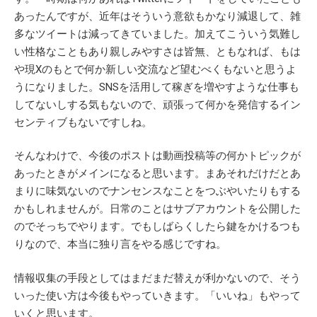
あったんですが、近年はそういう意欲もかなり減退して、雑
多なツイートは減ってきていました。加えてこういう気難し
い性格なこともあり親しみやすさは皆無、ともなれば、もは
や現Xのもとで何か新しい交流など望むべくもないと思うよ
うになりました。SNSを活用して稼ぎを増やすような仕事も
してないしする気もないので、頑張って何かを発信するイン
センティブもないですしね。
そんなわけで、今後のポストは動画投稿等の何かトピックが
あったときがメインになると思います。まあそれだけだとあ
まりに味気ないのでナンセンスなことをつぶやいたりもする
かもしれませんが。日常のことはサブアカウントを公開した
のでそっちでやります。でもしばらくしたら鍵をかけるつも
りなので、本当に独り言をやる感じですね。
情報収集の手段としてはまだまだ替えが利かないので、そう
いった使い方は今後もやっていきます。「いいね」もやって
いくと思います。