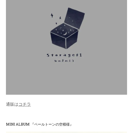
通販は
コチラ
MINI ALBUM 『ペールトーンの空模様』