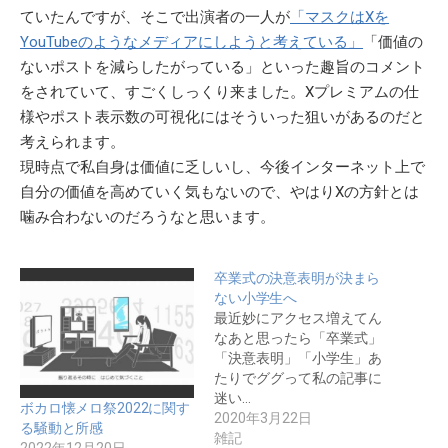
ていたんですが、そこで出演者の一人が
「マスクはXを
YouTubeのようなメディアにしようと考えている」
「価値の
ないポストを減らしたがっている」といった趣旨のコメント
をされていて、すごくしっくり来ました。Xプレミアムの仕
様やポスト表示数の可視化にはそういった狙いがあるのだと
考えられます。
現時点で私自身は価値に乏しいし、今後インターネット上で
自分の価値を高めていく気もないので、やはりXの方針とは
噛み合わないのだろうなと思います。
卒業式の決意表明が決まら
ない小学生へ
最近妙にアクセス増えてん
なあと思ったら「卒業式」
「決意表明」「小学生」あ
たりでググって私の記事に
迷い…
ボカロ懐メロ祭2022に関す
2020年3月22日
る騒動と所感
雑記